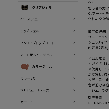
化！
クリアジェル
初心者の方か
く、アートや
化粧品登録済
ベースジェル
トップジェル
商品の詳細
サニーデイシ
ジェルタイプ
ノンワイプトップコート
内容量：各3g
アート用クリアジェル
※LED推奨。
※必ず撹拌し
カラージェル
※使用してい
が凝集し、粒
カラーEX
※光に弱い化
色が進む場合
プリジェルミューズ
※ジェルの塗
製品番号
カラーZ
PSU-6P-20