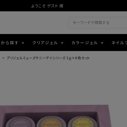
ようこそ ゲスト 様
ドから探す
クリアジェル
カラージェル
ネイル
ム
プリジェルミューズサニーデイシリーズ 3ｇ×６色セット
ジェル
ェルミューズ
消毒・コットン
・フィルム
アイテム
シーナ
ノンワイプトップコート
カラーZ
ファイル・バッファー
箔
エデュケーター専用商品
ティジェル
ット・シザー・スパチュラ
ー・フレーク
マグネティフラッシュジェル
チャート・チップ関連
レジン・モールド
レイジェル
イト
テラコッタジェル
その他施術アイテム
ジェル
メタリックジェル