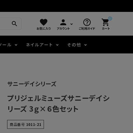
0
favorite
person
help_outline
shopping_cart
search
お気に入り
アカウント
ご利用ガイド
カート
ツール
ネイルアート
その他
モアノ
アート用ジェル
メロウ
プッシャー・ニッパー
パール・シェル
ジェルネイル技能検定
サニーデイシリーズ
アートインク
容器・ポーチ
その他
プリジェルミューズサニーデイシ
ニュアンスジェル
リーズ 3ｇ×６色セット
エメナコラボジェル
商品番号
1011-21