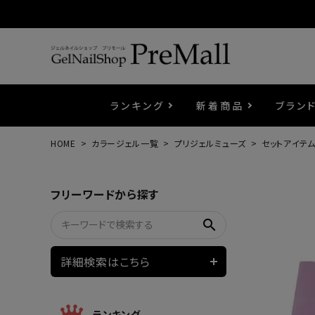
ランキング
新着商品
ブラン
HOME
カラージェル一覧
プリジェルミューズ
セットアイテ
プリジェル
ベースジェル
カラーEX
筆・ブラシ
プレシオサ
コスメ
エメナ
トップ
プリジ
溶剤・
ホイル
セット
フリーワードから探す
プリアンファ
フラッシュジェル
ケア用品
メタルパーツ
マグネ
ピンセ
パウダ
search
ウェービージェル
ネイルマシン
3Dク
LEDラ
詳細検索はこちら
ノンワイプホイップジェル
ファー
ランキング