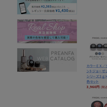
カラーＥＸ／
ントジョーゼ
シリーズ３ｇ
色セット
3,960円
(税