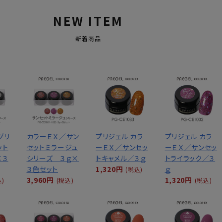
NEW ITEM
新着商品
グリ
カラーＥＸ／サン
プリジェル カラ
プリジェル カラ
ット
セットミラージュ
ーＥＸ／サンセッ
ーＥＸ／サンセッ
×３
シリーズ ３ｇ×
トキャメル／３ｇ
トライラック／３
３色セット
1,320円
ｇ
(税込)
3,960円
1,320円
込)
(税込)
(税込)