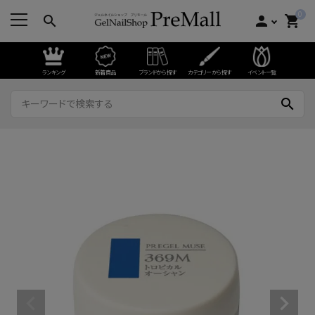
0
search
person
shopping_cart
ランキング
新着商品
ブランドから探す
カテゴリーから探す
イベント一覧
search