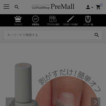
0
search
person
shopping_cart
ランキング
新着商品
ブランドから探す
カテゴリーから探す
イベント一覧
search