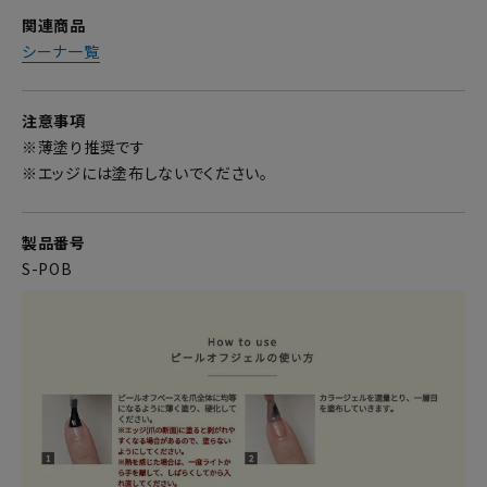
関連商品
シーナ一覧
注意事項
※薄塗り推奨です
※エッジには塗布しないでください。
製品番号
S-POB