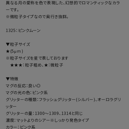
異なる月の愛称を色で表現した、幻想的でロマンティックなカラ
ーです。
※微粒子タイプなので奥行き抜群。
1325：ピンクムーン
▼粒子サイズ
★(5μｍ)
※粒子サイズを星で表しております
★★★：粒子粗め、★：微粒子
▼特徴
マグの反応：良い◎
マグの光の色：ピンク系
グリッターの種類：フラッシュグリッター(シルバー)、オーロラグリ
ッター
グリッターの量：1300～1309、1314と同じ
濃度：マットよりのシアー※しっかり発色タイプ
カラー：ピンク系