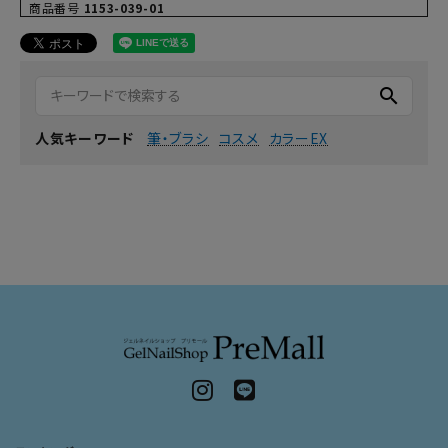
商品番号
1153-039-01
search
筆・ブラシ
コスメ
カラーEX
人気キーワード