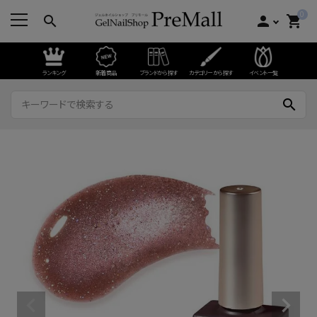
0
search
person
shopping_cart
ランキング
新着商品
ブランドから探す
カテゴリーから探す
イベント一覧
search