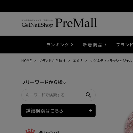
ランキング
新着商品
ブラン
HOME
ブランドから探す
エメナ
マグネティフラッシュジェル
プリジェル
ベースジェル
カラーEX
筆・ブラシ
プレシオサ
コスメ
エメナ
トップ
プリジ
溶剤・
ホイル
セット
フリーワードから探す
プリアンファ
フラッシュジェル
ケア用品
メタルパーツ
マグネ
ピンセ
パウダ
search
ウェービージェル
ネイルマシン
3Dク
LEDラ
詳細検索はこちら
ノンワイプホイップジェル
ファー
ランキング