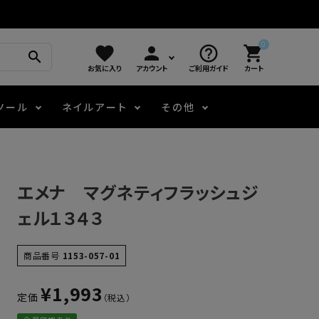
0
favorite
person
help_outline
shopping_cart
search
お気に入り
アカウント
ご利用ガイド
カート
ツール
ネイルアート
その他
モアノ
アート用ジェル
メロウ
プッシャー・ニッパー
パール・シェル
ジェルネイル技能検定
エメナ マグネティフラッシュジ
アートインク
容器・ポーチ
その他
ェル１３４３
ニュアンスジェル
商品番号
1153-057-01
¥
1,993
定価
エメナコラボジェル