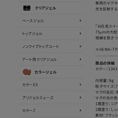
専用のマグネ
クリアジェル
光を反射する
ベースジェル
「お花見スイ
75μmの大
トップジェル
視線を惹きつ
ノンワイプトップコート
※HEMA・T
アート用クリアジェル
商品の詳細
カラー：134
カラージェル
内容量：8g
カラーEX
粒子サイズ：7
マグの反応：
プリジェルミューズ
マグの光の色
1度塗り：シ
2度塗り：し
カラーZ
素材：フラッ