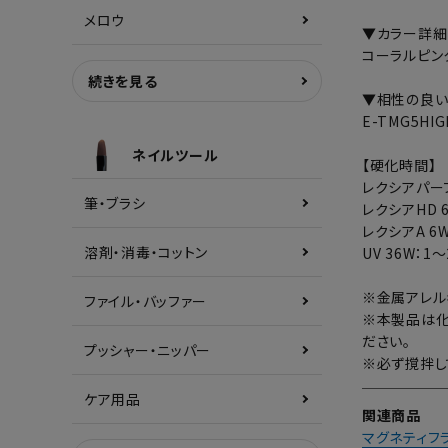
メロウ
▼カラー詳細
コーラルピン
続きを見る
▼相性の良
E-TMG5H
ネイルツール
【硬化時間】
レクシアパーフ
筆・ブラシ
レクシアHD 
レクシアA 6W
溶剤・消毒・コットン
UV 36W：1
※金属アレル
ファイル・バッファー
※本製品は化
ださい。
プッシャー・ニッパー
※必ず撹拌し
ケア用品
関連商品
マグネティフ