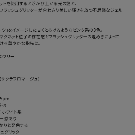
ットを使用すると浮かび上がる光の筋と、
フラッシュグリッターが合わさり美しい輝きを放つ不思議なジェル
ーツ」をイメージした甘くとろけるようなピンク系の3色。
粒マグネット粒子の存在感とフラッシュグリッターの煌めきによって
ける華やかな指先に。
POフリー
3(サクラフロマージュ)
5μm
普通
：ホワイト系
アー感あり
っかりと発色する
シュグリッター