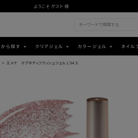
ようこそ ゲスト 様
ドから探す
クリアジェル
カラージェル
ネイル
エメナ マグネティフラッシュジェル１３４３
ジェル
ェルミューズ
消毒・コットン
・フィルム
アイテム
シーナ
ノンワイプトップコート
カラーZ
ファイル・バッファー
箔
エデュケーター専用商品
ティジェル
ット・シザー・スパチュラ
ー・フレーク
マグネティフラッシュジェル
チャート・チップ関連
レジン・モールド
レイジェル
イト
テラコッタジェル
その他施術アイテム
ジェル
メタリックジェル