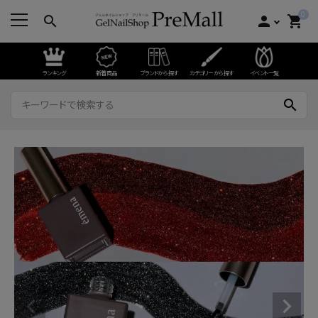
0
search
person
shopping_cart
ランキング
新着商品
ブランドから探す
カテゴリーから探す
イベント一覧
search