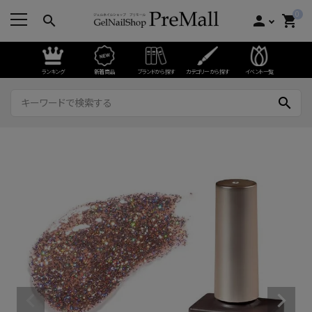
0
search
person
shopping_cart
ランキング
新着商品
ブランドから探す
カテゴリーから探す
イベント一覧
search