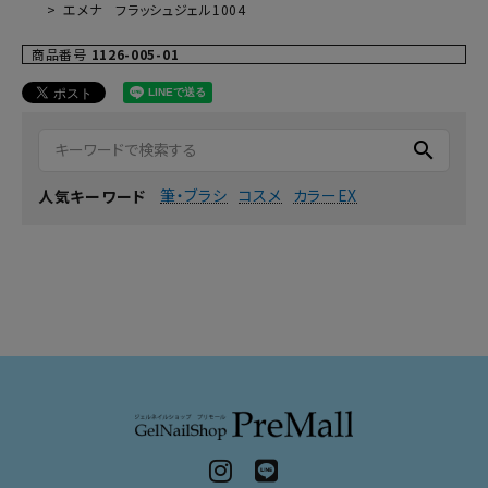
エメナ フラッシュジェル1004
商品番号
1126-005-01
search
筆・ブラシ
コスメ
カラーEX
人気キーワード