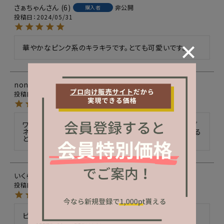
さぁちゃん
6
非公開
購入者
投稿日
2024/05/31
華やかなピンク系のキラキラです。とても可愛いです。
nono
69
非公開
購入者
投稿日
2024/04/11
ワンカラーはもちろんの事、ゴールドやベージュ系のマグ
ネットネイルに合わせてフレンチにフラッシュネイルをする
と上品なキラキラ仕上がりでおすすめです！
いくら
1
非公開
購入者
投稿日
2024/04/05
ピンク系が好きな方には間違いないと思います！