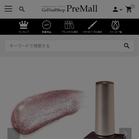
0
search
person
shopping_cart
ランキング
新着商品
ブランドから探す
カテゴリーから探す
イベント一覧
search