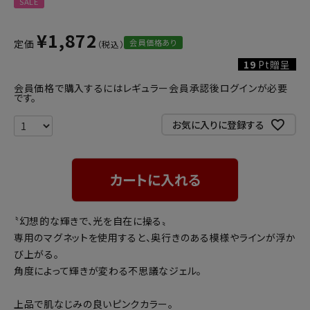
SALE
¥
1,872
会員価格あり
定価
19
Pt贈呈
会員価格で購入するにはレギュラー会員承認後ログインが必要
です。
お気に入りに登録する
カートに入れる
〝幻想的な輝きで、光を自在に操る〟
専用のマグネットを使用すると、奥行きのある模様やラインが浮か
び上がる。
角度によって輝きが変わる不思議なジェル。
上品で肌なじみの良いピンクカラー。