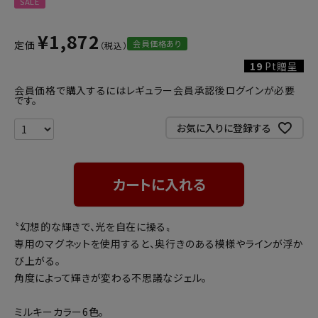
SALE
¥
1,872
会員価格あり
定価
19
Pt贈呈
会員価格で購入するにはレギュラー会員承認後ログインが必要
です。
お気に入りに登録する
カートに入れる
〝幻想的な輝きで、光を自在に操る〟
専用のマグネットを使用すると、奥行きのある模様やラインが浮か
び上がる。
角度によって輝きが変わる不思議なジェル。
ミルキーカラー6色。