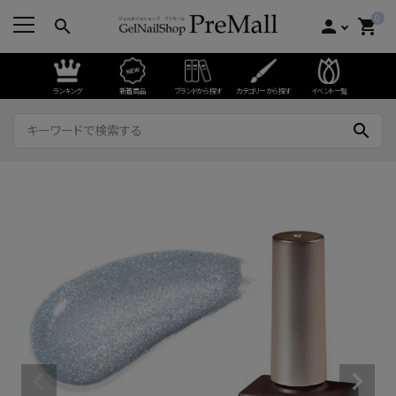
0
search
person
shopping_cart
ランキング
新着商品
ブランドから探す
カテゴリーから探す
イベント一覧
search