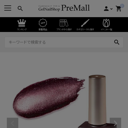
0
search
person
shopping_cart
ランキング
新着商品
ブランドから探す
カテゴリーから探す
イベント一覧
search