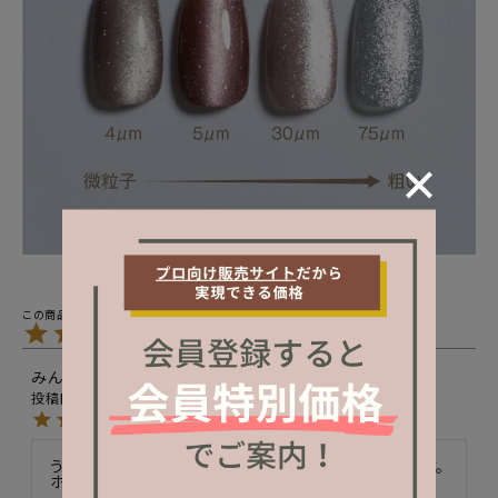
5.00
1
みんと
3
非公開
購入者
投稿日
2025/11/21
うっとりするくらい綺麗でオフするのが勿体なくなります。
ホリデーシーズンにもってこいです。