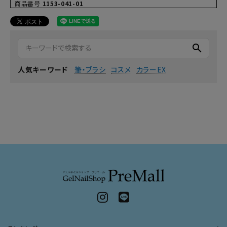
商品番号
1153-041-01
search
筆・ブラシ
コスメ
カラーEX
人気キーワード