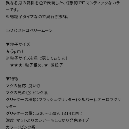
異なる月の愛称を色で表現した、幻想的でロマンティックなカラ
ーです。
※微粒子タイプなので奥行き抜群。
1327：ストロベリームーン
▼粒子サイズ
★(5μｍ)
※粒子サイズを星で表しております
★★★：粒子粗め、★：微粒子
▼特徴
マグの反応：良い◎
マグの光の色：ピンク系
グリッターの種類：フラッシュグリッター(シルバー)、オーロラグリ
ッター
グリッターの量：1300～1309、1314と同じ
濃度：マットよりのシアー※しっかり発色タイプ
カラー：ピンク系