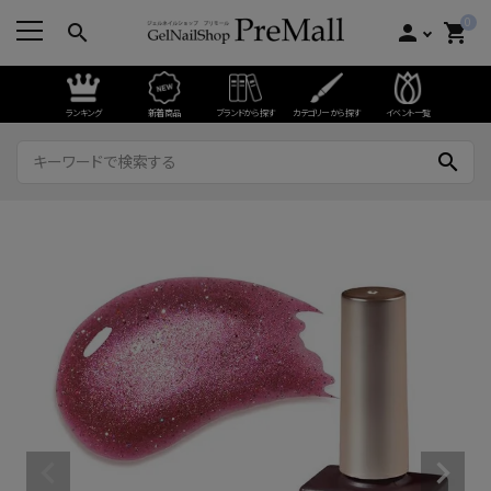
0
search
person
shopping_cart
ランキング
新着商品
ブランドから探す
カテゴリーから探す
イベント一覧
search