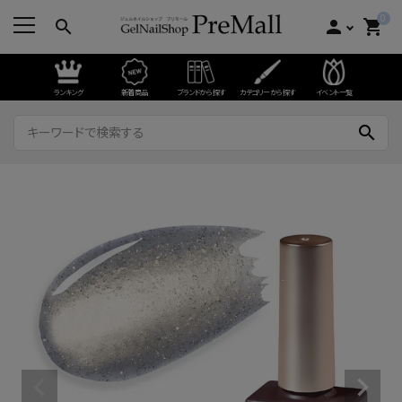
0
search
person
shopping_cart
ランキング
新着商品
ブランドから探す
カテゴリーから探す
イベント一覧
search