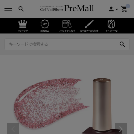
0
search
person
shopping_cart
ランキング
新着商品
ブランドから探す
カテゴリーから探す
イベント一覧
search