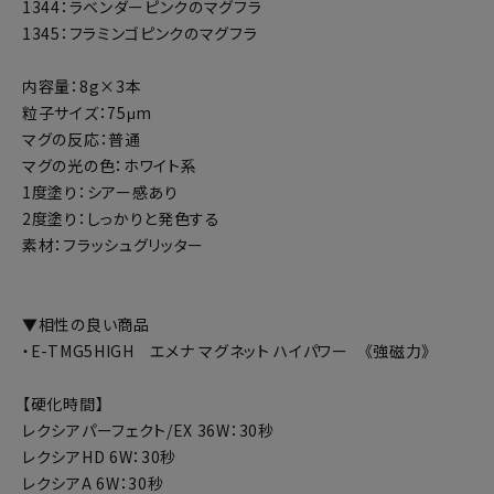
1344：ラベンダーピンクのマグフラ
1345：フラミンゴピンクのマグフラ
内容量：8g×3本
粒子サイズ：75μm
マグの反応：普通
マグの光の色：ホワイト系
1度塗り：シアー感あり
2度塗り：しっかりと発色する
素材：フラッシュグリッター
▼相性の良い商品
・E-TMG5HIGH エメナ マグネット ハイパワー 《強磁力》
【硬化時間】
レクシアパーフェクト/EX 36W：30秒
レクシアHD 6W：30秒
レクシアA 6W：30秒