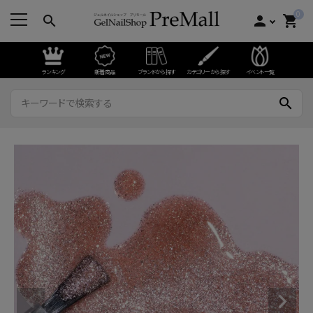
0
search
person
shopping_cart
ランキング
新着商品
ブランドから探す
カテゴリーから探す
イベント一覧
search