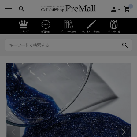
0
search
person
shopping_cart
ランキング
新着商品
ブランドから探す
カテゴリーから探す
イベント一覧
search