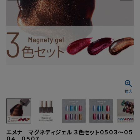
エメナ マグネティジェル ３色セット０５０３～０５
０４ ０５０７