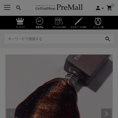
0
search
person
shopping_cart
ランキング
新着商品
ブランドから探す
カテゴリーから探す
イベント一覧
search