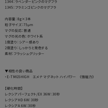
1344：ラベンダーピンクのマグフラ
1345：フラミンゴピンクのマグフラ
内容量：8g×3本
粒子サイズ：75μm
マグの反応：普通
マグの光の色：ホワイト系
1度塗り：シアー感あり
2度塗り：しっかりと発色する
素材：フラッシュグリッター
▼相性の良い商品
・E-TMG5HIGH エメナ マグネット ハイパワー 《強磁力》
【硬化時間】
レクシアパーフェクト/EX 36W：30秒
レクシアHD 6W：30秒
レクシアA 6W：30秒