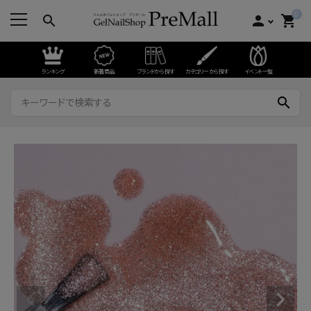
0
search
person
shopping_cart
ランキング
新着商品
ブランドから探す
カテゴリーから探す
イベント一覧
search