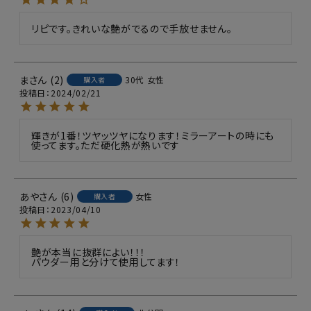
リピです。きれいな艶がでるので手放せません。
ま
2
30代
女性
購入者
投稿日
2024/02/21
輝きが1番！ツヤッツヤになります！ミラーアートの時にも
使ってます。ただ硬化熱が熱いです
あや
6
女性
購入者
投稿日
2023/04/10
艶が本当に抜群によい！！！

パウダー用と分けて使用してます！