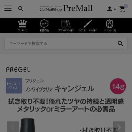
0
search
person
shopping_cart
ランキング
新着商品
ブランドから探す
カテゴリーから探す
イベント一覧
search