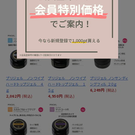
NEW ITEM
新着商品
プリジェル ノンワイプ
プリジェル ノンワイプ
プリジェル ノンサンディ
ハードトップジェル ４
ハードトップジェル １
ングフィル ２０ｇ
ｇ
５ｇ
6,249円
(税込)
2,062円
(税込)
4,950円
(税込)