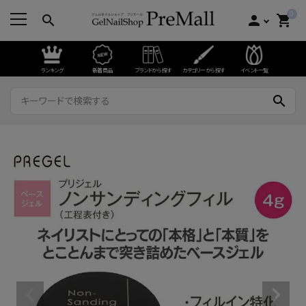
0
search
person
shopping_cart
ランキング
新着商品
ブランドから探す
カテゴリーから探す
イベント一覧
search