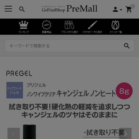
0
search
person
shopping_cart
ランキング
新着商品
ブランドから探す
カテゴリーから探す
イベント一覧
search