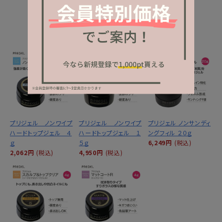
NEW ITEM
新着商品
プリジェル ノンワイプ
プリジェル ノンワイプ
プリジェル ノンサンディ
ハードトップジェル ４
ハードトップジェル １
ングフィル ２０ｇ
ｇ
５ｇ
6,249円
(税込)
2,062円
(税込)
4,950円
(税込)