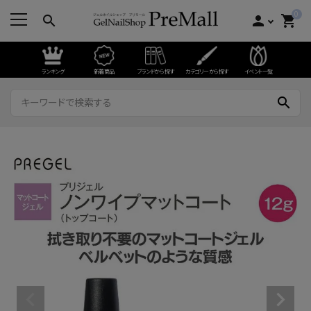
0
search
person
shopping_cart
ランキング
新着商品
ブランドから探す
カテゴリーから探す
イベント一覧
search