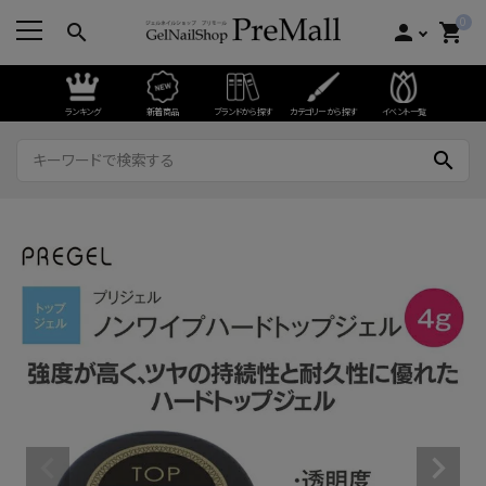
0
search
person
shopping_cart
ランキング
新着商品
ブランドから探す
カテゴリーから探す
イベント一覧
search