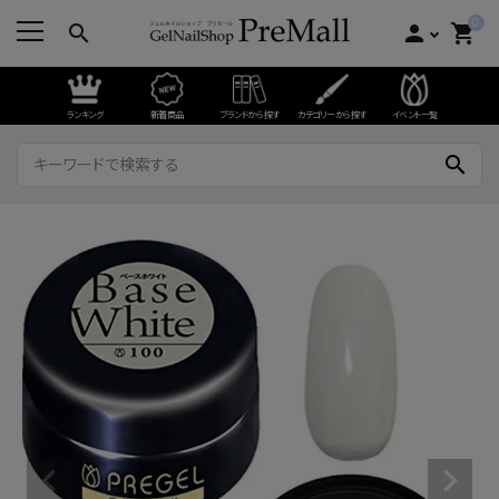
0
search
person
shopping_cart
ランキング
新着商品
ブランドから探す
カテゴリーから探す
イベント一覧
search