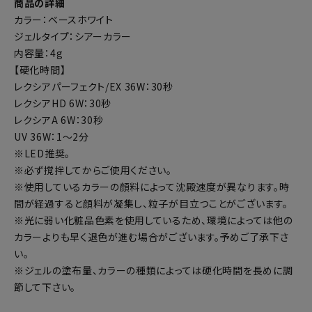
商品の詳細
カラー：ベースホワイト
ジェルタイプ：シアーカラー
内容量：4g
【硬化時間】
レクシアパーフェクト/EX 36W：30秒
レクシアHD 6W：30秒
レクシアA 6W：30秒
UV 36W：1～2分
※LED推奨。
※必ず撹拌してからご使用ください。
※使用しているカラーの顔料によって沈殿速度が異なります。時
間が経過すると顔料が凝集し、粒子が目立つことがございます。
※光に弱い化粧品色素を使用しているため、環境によっては他の
カラーよりも早く退色が進む場合がございます。予めご了承下さ
い。
※ジェルの塗布量、カラーの種類によっては硬化時間を長めに調
節して下さい。