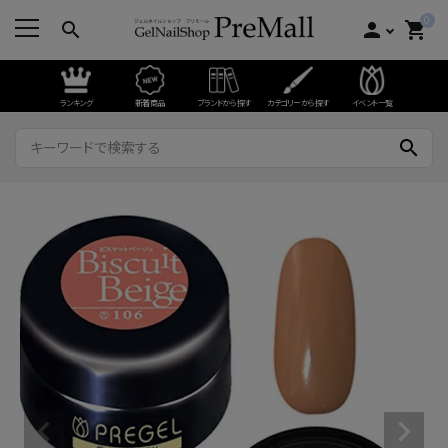
0
search
person
shopping_cart
ランキング
新着商品
ブランドから探す
カテゴリーから探す
イベント一覧
search