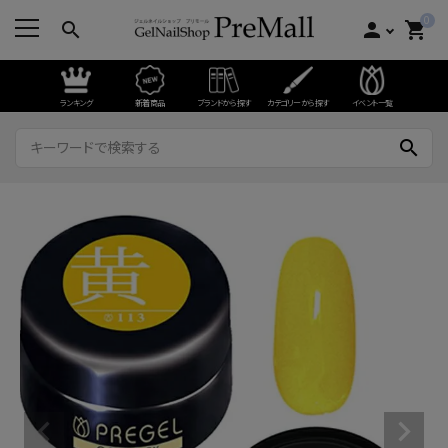
0
search
person
shopping_cart
ランキング
新着商品
ブランドから探す
カテゴリーから探す
イベント一覧
search