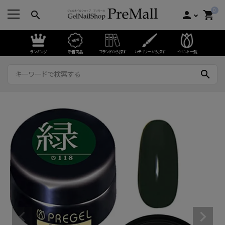
0
search
person
shopping_cart
ランキング
新着商品
ブランドから探す
カテゴリーから探す
イベント一覧
search