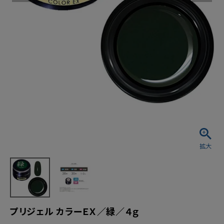
プリジェル カラーＥＸ／緑／４ｇ