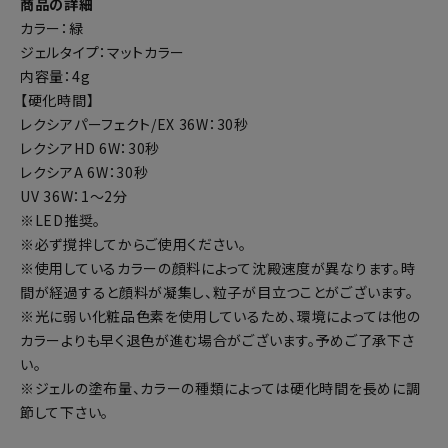
商品の詳細
カラー：緑
ジェルタイプ：マットカラー
内容量：4g
【硬化時間】
レクシアパーフェクト/EX 36W：30秒
レクシアHD 6W：30秒
レクシアA 6W：30秒
UV 36W：1～2分
※LED推奨。
※必ず撹拌してからご使用ください。
※使用しているカラーの顔料によって沈殿速度が異なります。時
間が経過すると顔料が凝集し、粒子が目立つことがございます。
※光に弱い化粧品色素を使用しているため、環境によっては他の
カラーよりも早く退色が進む場合がございます。予めご了承下さ
い。
※ジェルの塗布量、カラーの種類によっては硬化時間を長めに調
節して下さい。