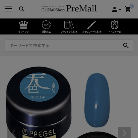
0
search
person
shopping_cart
ランキング
新着商品
ブランドから探す
カテゴリーから探す
イベント一覧
search