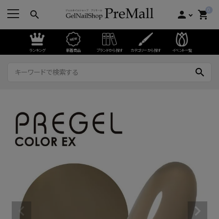
0
search
person
shopping_cart
ランキング
新着商品
ブランドから探す
カテゴリーから探す
イベント一覧
search