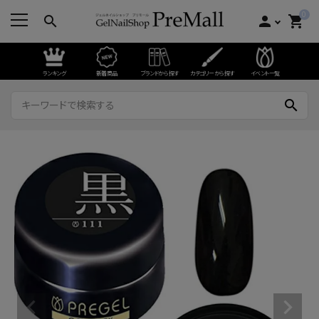
0
search
person
shopping_cart
ランキング
新着商品
ブランドから探す
カテゴリーから探す
イベント一覧
search