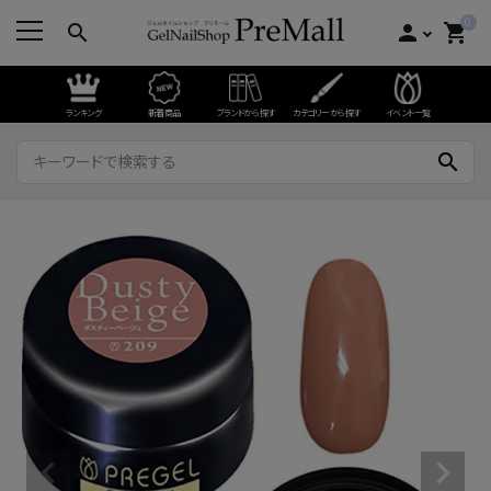
0
search
person
shopping_cart
ランキング
新着商品
ブランドから探す
カテゴリーから探す
イベント一覧
search