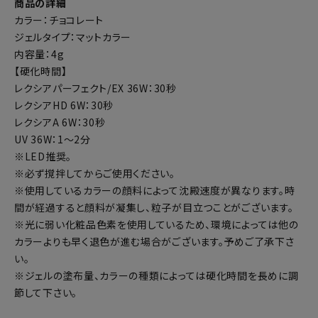
商品の詳細
カラー：チョコレート
ジェルタイプ：マットカラー
内容量：4g
【硬化時間】
レクシアパーフェクト/EX 36W：30秒
レクシアHD 6W：30秒
レクシアA 6W：30秒
UV 36W：1～2分
※LED推奨。
※必ず撹拌してからご使用ください。
※使用しているカラーの顔料によって沈殿速度が異なります。時
間が経過すると顔料が凝集し、粒子が目立つことがございます。
※光に弱い化粧品色素を使用しているため、環境によっては他の
カラーよりも早く退色が進む場合がございます。予めご了承下さ
い。
※ジェルの塗布量、カラーの種類によっては硬化時間を長めに調
節して下さい。