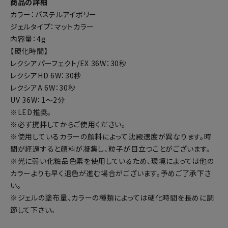
商品の詳細
カラー：パステルアイボリー
ジェルタイプ：マットカラー
内容量：4g
【硬化時間】
レクシアパーフェクト/EX 36W：30秒
レクシアHD 6W：30秒
レクシアA 6W：30秒
UV 36W：1～2分
※LED推奨。
※必ず撹拌してからご使用ください。
※使用しているカラーの顔料によって沈殿速度が異なります。時
間が経過すると顔料が凝集し、粒子が目立つことがございます。
※光に弱い化粧品色素を使用しているため、環境によっては他の
カラーよりも早く退色が進む場合がございます。予めご了承下さ
い。
※ジェルの塗布量、カラーの種類によっては硬化時間を長めに調
節して下さい。