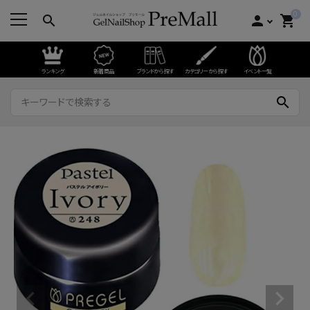
0
search
person
shopping_cart
ランキング
新着商品
ブランドから探す
カテゴリーから探す
イベント一覧
search