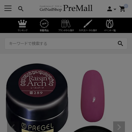
0
search
person
shopping_cart
ランキング
新着商品
ブランドから探す
カテゴリーから探す
イベント一覧
search