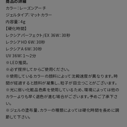
商品の詳細
カラー：レーズンアーチ
ジェルタイプ：マットカラー
内容量：4g
【硬化時間】
レクシアパーフェクト/EX 36W：30秒
レクシアHD 6W：30秒
レクシアA 6W：30秒
UV 36W：1～2分
※LED推奨。
※必ず撹拌してからご使用ください。
※使用しているカラーの顔料によって沈殿速度が異なります。時
間が経過すると顔料が凝集し、粒子が目立つことがございます。
※光に弱い化粧品色素を使用しているため、環境によっては他の
カラーよりも早く退色が進む場合がございます。予めご了承下さ
い。
※ジェルの塗布量、カラーの種類によっては硬化時間を長めに調
節して下さい。