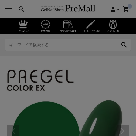
0
search
person
shopping_cart
ランキング
新着商品
ブランドから探す
カテゴリーから探す
イベント一覧
search