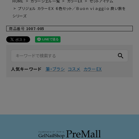
HOME
カラージェル一覧
カラーEX
セットアイテム
プリジェル カラーＥＸ ６色セット／Ｂｕｏｎ ｖｉａｇｇｉｏ 良い旅を
シリーズ
商品番号
1007-005
search
筆・ブラシ
コスメ
カラーEX
人気キーワード