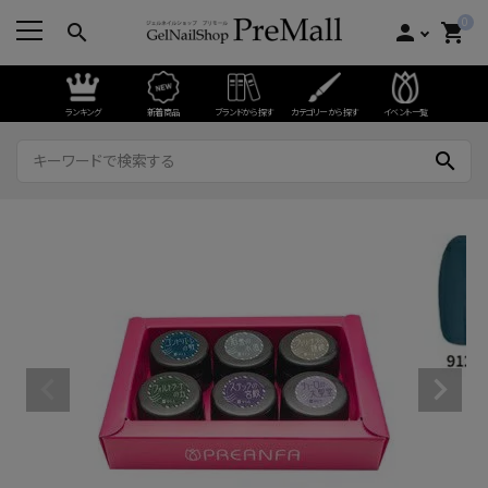
0
search
person
shopping_cart
ランキング
新着商品
ブランドから探す
カテゴリーから探す
イベント一覧
search