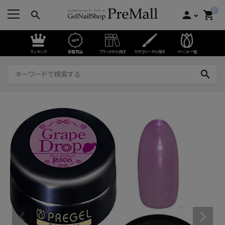
0
search
person
shopping_cart
ランキング
新着商品
ブランドから探す
カテゴリーから探す
イベント一覧
search