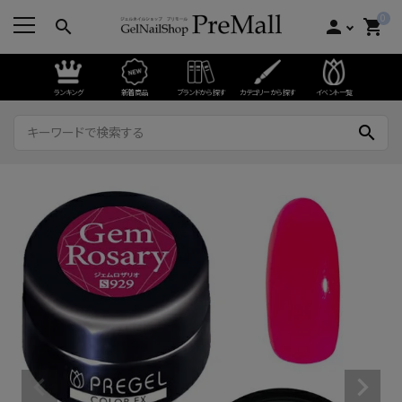
0
search
person
shopping_cart
ランキング
新着商品
ブランドから探す
カテゴリーから探す
イベント一覧
search