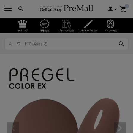
0
search
person
shopping_cart
ランキング
新着商品
ブランドから探す
カテゴリーから探す
イベント一覧
search