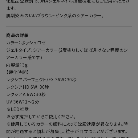
化粧品登録済で、JNAジェルネイル技能検定にもご使用いただけ
ます。
肌馴染みのいいブラウン・ピンク系のシアーカラー。
商品の詳細
カラー：ポッシュロゼ
ジェルタイプ：シアーカラー(2度塗りしてほぼ透けない程度のシ
アーカラー感です)
内容量：3g
【硬化時間】
レクシアパーフェクト/EX 36W：30秒
レクシアHD 6W：30秒
レクシアA 6W：30秒
UV 36W：1～2分
※LED推奨。
※必ず撹拌してからご使用ください。
※使用しているカラーの顔料によって沈殿速度が異なります。時
間が経過すると顔料が凝集し、粒子が目立つことがございます。