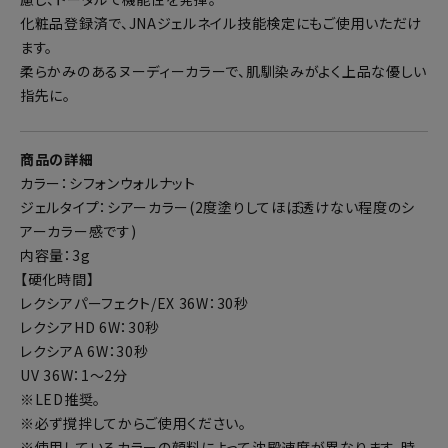
化粧品登録済で、JNAジェルネイル技能検定にもご使用いただけ
ます。
柔らかみのあるヌーディーカラーで、肌馴染みがよく上品な優しい
指先に。
商品の詳細
カラー：シフォンウォルナット
ジェルタイプ：シアーカラー(2度塗りしてほぼ透けない程度のシ
アーカラー感です)
内容量：3g
【硬化時間】
レクシアパーフェクト/EX 36W：30秒
レクシアHD 6W：30秒
レクシアA 6W：30秒
UV 36W：1～2分
※LED推奨。
※必ず撹拌してからご使用ください。
※使用しているカラーの顔料によって沈殿速度が異なります。時