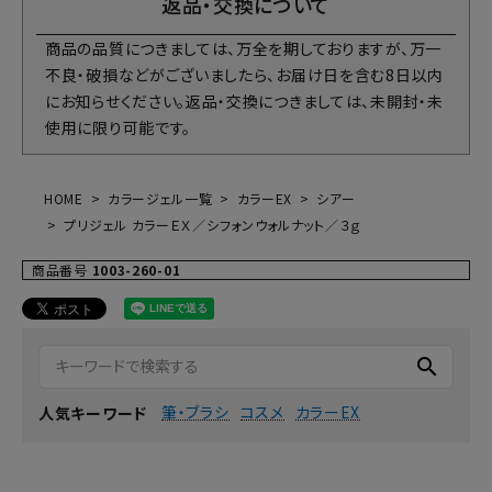
返品・交換について
商品の品質につきましては、万全を期しておりますが、万一
不良・破損などがございましたら、お届け日を含む8日以内
にお知らせください。返品・交換につきましては、未開封・未
使用に限り可能です。
HOME
カラージェル一覧
カラーEX
シアー
プリジェル カラーＥＸ／シフォンウォルナット／３ｇ
商品番号
1003-260-01
search
筆・ブラシ
コスメ
カラーEX
人気キーワード