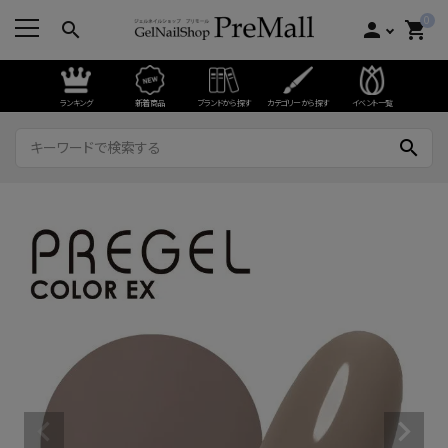
0
search
person
shopping_cart
ランキング
新着商品
ブランドから探す
カテゴリーから探す
イベント一覧
search