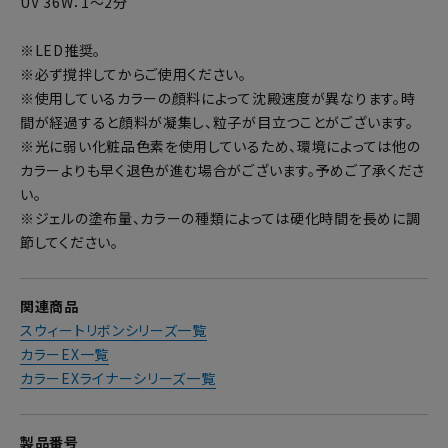
UV 36W：1～2分
※LED推奨。
※必ず撹拌してからご使用ください。
※使用しているカラーの顔料によって沈殿速度が異なります。時
間が経過すると顔料が凝集し、粒子が目立つことがございます。
※光に弱い化粧品色素を使用しているため、環境によっては他の
カラーよりも早く退色が進む場合がございます。予めご了承くださ
い。
※ジェルの塗布量、カラーの種類によっては硬化時間を長めに調
節してください。
関連商品
スウィートリボンシリーズ一覧
カラーEX一覧
カラーEXライナーシリーズ一覧
製品番号