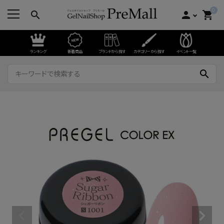
0
search
person
shopping_cart
ランキング
新着商品
ブランドから探す
カテゴリーから探す
イベント一覧
search