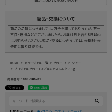
商品についてのお問い合わせ
返品・交換について
商品の品質につきましては、万全を期しておりますが、万一
不良・破損などがございましたら、お届け日を含む8日以内
にお知らせください。返品・交換につきましては、未開封・未
使用に限り可能です。
HOME
カラージェル一覧
カラーEX
シアー
プリジェル カラーＥＸ／ルミナスシルク／３ｇ
商品番号
1003-306-01
search
筆・ブラシ
コスメ
カラーEX
人気キーワード