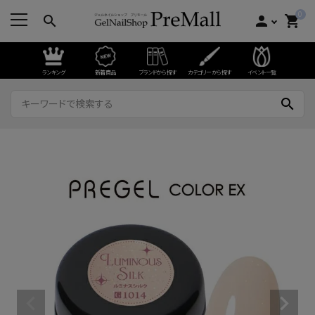
0
search
person
shopping_cart
ランキング
新着商品
ブランドから探す
カテゴリーから探す
イベント一覧
search