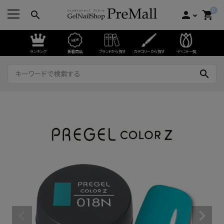
0
search
person
shopping_cart
ランキング
新着商品
ブランドから探す
カテゴリーから探す
イベント一覧
search