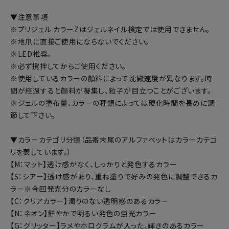
▼注意事項
※プリジェル カラーZはジェルネイル検定では使用できません。
※地爪に直接ご使用にならないでください。
※LED推奨。
※必ず撹拌してからご使用ください。
※使用しているカラーの顔料によって沈殿速度が異なります。時
間が経過すると顔料が凝集し、粒子が目立つことがございます。
※ジェルの塗布量、カラーの種類によっては硬化時間を長めに調
節して下さい。
▼カラーカテゴリ分類（品番末尾のアルファベットはカラーカテゴ
リを表しています。）
【M：マット】透け感がなく、しっかりと発色するカラー
【S：シアー】透け感があり、重ね塗りで好みの発色に調整できるカ
ラー※今回発売分のカラーなし
【C：クリアカラー】濁りのない透明感のあるカラー
【N：ネオン】鮮やかで明るい発色の蛍光カラー
【G：グリッター】ラメやホログラムが入った、輝きのあるカラー