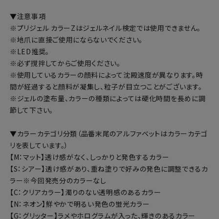
▼注意事項
※プリジェル カラーZはジェルネイル検定では使用できません。
※地爪に直接ご使用にならないでください。
※LED推奨。
※必ず撹拌してからご使用ください。
※使用しているカラーの顔料によって沈殿速度が異なります。時
間が経過すると顔料が凝集し、粒子が目立つことがございます。
※ジェルの塗布量、カラーの種類によっては硬化時間を長めに調
節して下さい。
▼カラーカテゴリ分類（品番末尾のアルファベットはカラーカテゴ
リを表しています。）
【M：マット】透け感がなく、しっかりと発色するカラー
【S：シアー】透け感があり、重ね塗りで好みの発色に調整できるカ
ラー※今回発売分のカラーなし
【C：クリアカラー】濁りのない透明感のあるカラー
【N：ネオン】鮮やかで明るい発色の蛍光カラー
【G：グリッター】ラメやホログラムが入った、輝きのあるカラー