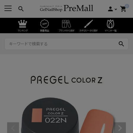
0
search
person
shopping_cart
ランキング
新着商品
ブランドから探す
カテゴリーから探す
イベント一覧
search