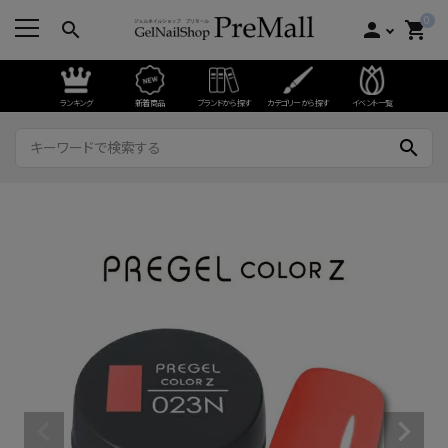
0
search
person
shopping_cart
ランキング
新着商品
ブランドから探す
カテゴリーから探す
イベント一覧
search