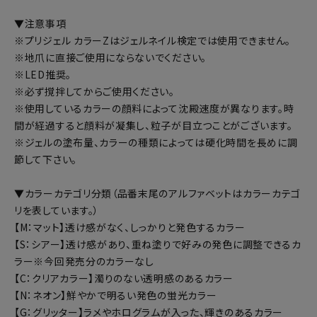
▼注意事項
※プリジェル カラーZはジェルネイル検定では使用できません。
※地爪に直接ご使用にならないでください。
※LED推奨。
※必ず撹拌してからご使用ください。
※使用しているカラーの顔料によって沈殿速度が異なります。時
間が経過すると顔料が凝集し、粒子が目立つことがございます。
※ジェルの塗布量、カラーの種類によっては硬化時間を長めに調
節して下さい。
▼カラーカテゴリ分類（品番末尾のアルファベットはカラーカテゴ
リを表しています。）
【M：マット】透け感がなく、しっかりと発色するカラー
【S：シアー】透け感があり、重ね塗りで好みの発色に調整できるカ
ラー※今回発売分のカラーなし
【C：クリアカラー】濁りのない透明感のあるカラー
【N：ネオン】鮮やかで明るい発色の蛍光カラー
【G：グリッター】ラメやホログラムが入った、輝きのあるカラー