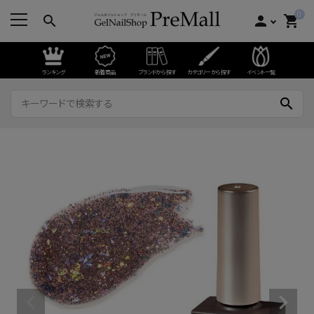
0
search
person
shopping_cart
ランキング
新着商品
ブランドから探す
カテゴリーから探す
イベント一覧
search