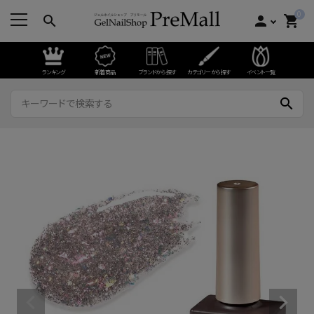
0
search
person
shopping_cart
ランキング
新着商品
ブランドから探す
カテゴリーから探す
イベント一覧
search