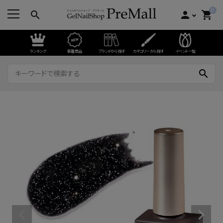
0
search
person
shopping_cart
ランキング
新着商品
ブランドから探す
カテゴリーから探す
イベント一覧
search