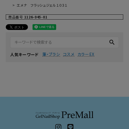
エメナ フラッシュジェル１０３１
商品番号
1126-045-01
search
筆・ブラシ
コスメ
カラーEX
人気キーワード