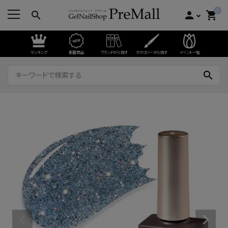
0
search
person
shopping_cart
ランキング
新着商品
ブランドから探す
カテゴリーから探す
イベント一覧
search