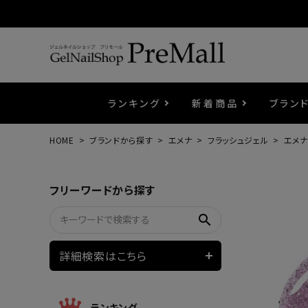
ランキング
新着商品
ブラン
HOME
ブランドから探す
エメナ
フラッシュジェル
エメナ
プリジェル
ベースジェル
カラーEX
筆・ブラシ
プレシオサ
コスメ
エメナ
トップ
プリジ
溶剤・
ホイル
セット
フリーワードから探す
プリアンファ
フラッシュジェル
ケア用品
メタルパーツ
マグネ
ピンセ
パウダ
search
ウェービージェル
ネイルマシン
3Dク
LEDラ
詳細検索はこちら
ノンワイプホイップジェル
ファー
ランキング