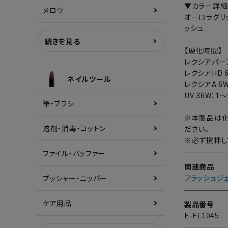
▼カラー詳細
メロウ
オーロラグリ
ッシュ
続きを見る
【硬化時間】
レクシアパーフ
レクシアHD 
ネイルツール
レクシアA 6W
UV 36W：1
筆・ブラシ
※本製品は化
溶剤・消毒・コットン
ださい。
※必ず撹拌し
ファイル・バッファー
関連商品
フラッシュジ
プッシャー・ニッパー
ケア用品
製品番号
E-FL1045