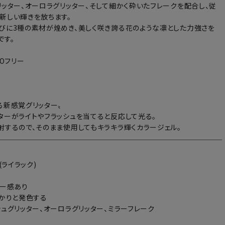
リッター、オーロラグリッター、そして細かく砕いたフレークを配合し、従
新しい輝きを放ちます。
びに3種の素材が煌めき、美しく咲き誇る花のような凛とした力強さを
です。
POフリー
る新感覚グリッター〟
ターがライトやフラッシュを当てると反応して光る。
射するので、そのまま使用してもキラキラ輝くカラージェル。
(ライラック)
アー感あり
っかりと発色する
シュグリッター、オーロラグリッター、ミラーフレーク