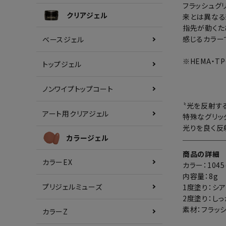
フラッシュグ
クリアジェル
来とは異なる
指先が動くた
感じるカラー
ベースジェル
※HEMA・T
トップジェル
ノンワイプトップコート
〝光を反射す
アート用クリアジェル
特殊なグリッ
光りを良く反
カラージェル
商品の詳細
カラーEX
カラー：1045
内容量：8g
プリジェルミューズ
1度塗り：シ
2度塗り：し
素材：フラッ
カラーZ