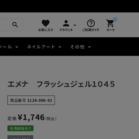
0
favorite
person
help_outline
shopping_cart
search
お気に入り
アカウント
ご利用ガイド
カート
ツール
ネイルアート
その他
モアノ
アート用ジェル
メロウ
プッシャー・ニッパー
パール・シェル
ジェルネイル技能検定
エメナ フラッシュジェル１０４５
アートインク
容器・ポーチ
その他
商品番号
1126-060-01
ニュアンスジェル
¥
1,746
定価
会員価格あり
エメナコラボジェル