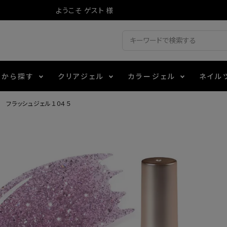
ようこそ ゲスト 様
ドから探す
クリアジェル
カラージェル
ネイル
 フラッシュジェル１０４５
ジェル
ェルミューズ
消毒・コットン
・フィルム
アイテム
シーナ
ノンワイプトップコート
カラーZ
ファイル・バッファー
箔
エデュケーター専用商品
ティジェル
ット・シザー・スパチュラ
ー・フレーク
マグネティフラッシュジェル
チャート・チップ関連
レジン・モールド
レイジェル
イト
テラコッタジェル
その他施術アイテム
ジェル
メタリックジェル