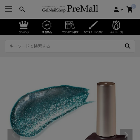
0
search
person
shopping_cart
ランキング
新着商品
ブランドから探す
カテゴリーから探す
イベント一覧
search