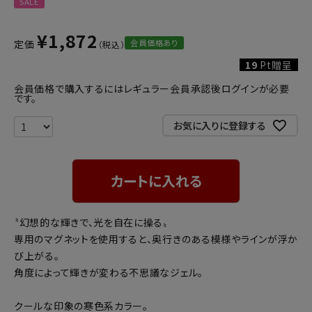
SALE
¥
1,872
会員価格あり
定価
19
Pt贈呈
会員価格で購入するにはレギュラー会員承認後ログインが必要
です。
お気に入りに登録する
カートに入れる
〝幻想的な輝きで、光を自在に操る〟
専用のマグネットを使用すると、奥行きのある模様やラインが浮か
び上がる。
角度によって輝きが変わる不思議なジェル。
クールな印象の寒色系カラー。