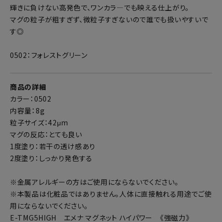
輝きに負けない高発色で、ワンカラ―でも映える仕上がり。
マグの粒子が粗すぎず、微粒子すぎないので誰でも扱いやすいで
す◎
0502：フォレストグリーン
商品の詳細
カラー：0502
内容量：8g
粒子サイズ：42μm
マグの反応：とても良い
1度塗り：若干の透け感あり
2度塗り：しっかり発色する
※金属アレルギーの方はご使用にならないでください。
※本製品は化粧品ではありません。人体に直接触れる用途でご使
用にならないでください。
E-TMG5HIGH エメナ マグネット ハイパワー 《強磁力》