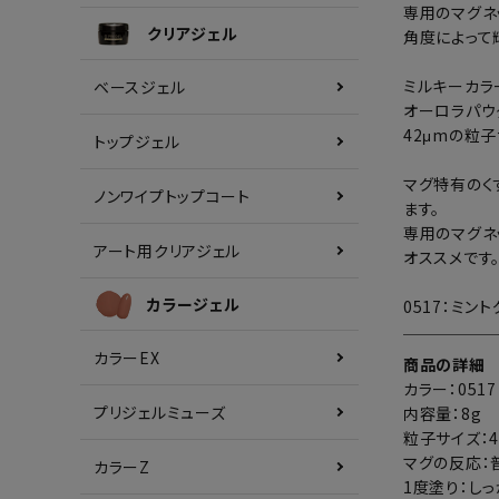
専用のマグネ
クリアジェル
角度によって
ミルキーカラ
ベースジェル
オーロラパウ
42μmの粒
トップジェル
マグ特有のく
ノンワイプトップコート
ます。
専用のマグネ
アート用クリアジェル
オススメです
カラージェル
0517：ミン
カラーEX
商品の詳細
カラー：0517
プリジェルミューズ
内容量：8g
粒子サイズ：4
マグの反応：
カラーZ
1度塗り：し