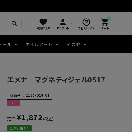
0
favorite
person
help_outline
shopping_cart
search
お気に入り
アカウント
ご利用ガイド
カート
ツール
ネイルアート
その他
モアノ
アート用ジェル
メロウ
プッシャー・ニッパー
パール・シェル
ジェルネイル技能検定
エメナ マグネティジェル0517
アートインク
容器・ポーチ
その他
商品番号
1125-018-01
SALE
ニュアンスジェル
¥
1,872
定価
エメナコラボジェル
会員価格あり