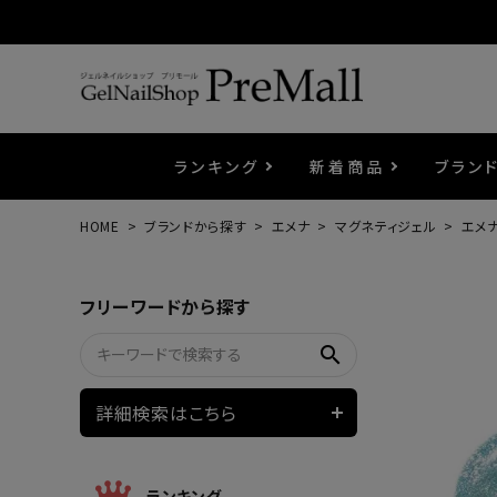
ランキング
新着商品
ブラン
HOME
ブランドから探す
エメナ
マグネティジェル
エメナ
プリジェル
ベースジェル
カラーEX
筆・ブラシ
プレシオサ
コスメ
エメナ
トップ
プリジ
溶剤・
ホイル
セット
フリーワードから探す
プリアンファ
フラッシュジェル
ケア用品
メタルパーツ
マグネ
ピンセ
パウダ
search
ウェービージェル
ネイルマシン
3Dク
LEDラ
詳細検索はこちら
ノンワイプホイップジェル
ファー
ランキング