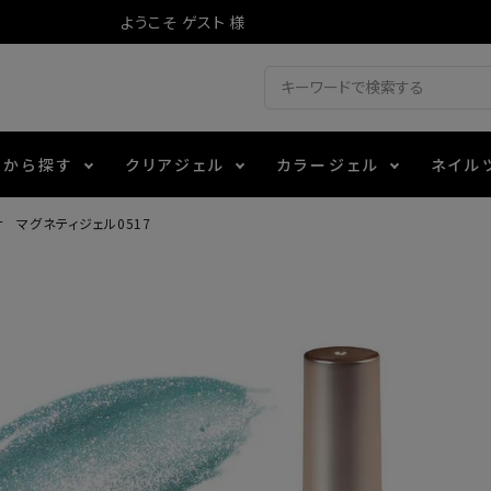
ようこそ ゲスト 様
ドから探す
クリアジェル
カラージェル
ネイル
 マグネティジェル0517
ジェル
ェルミューズ
消毒・コットン
・フィルム
アイテム
シーナ
ノンワイプトップコート
カラーZ
ファイル・バッファー
箔
エデュケーター専用商品
ティジェル
ット・シザー・スパチュラ
ー・フレーク
マグネティフラッシュジェル
チャート・チップ関連
レジン・モールド
レイジェル
イト
テラコッタジェル
その他施術アイテム
ジェル
メタリックジェル