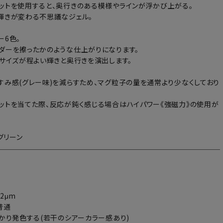
ットを使用すると、奥行きのある模様やラインが浮かび上がる。
輝きが変わる不思議なジェル。
ー6色。
ダーを擦ったかのような仕上がりになります。
子サイズが程よい輝きと奥行きを演出します。
すみ感(グレー味)を減らすため、マグ粒子の量を通常より少なくしており
ットを当てた際、反応が鈍く感じる場合はハイパワー《強磁力》の使用が
。
トグリーン
2μm
普通
っかり発色する(若干のシアーカラー感あり)